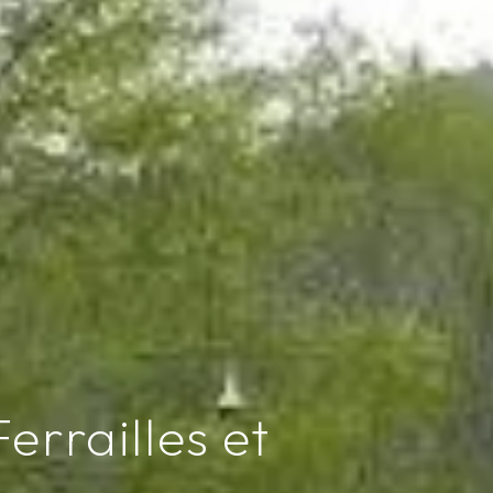
errailles et